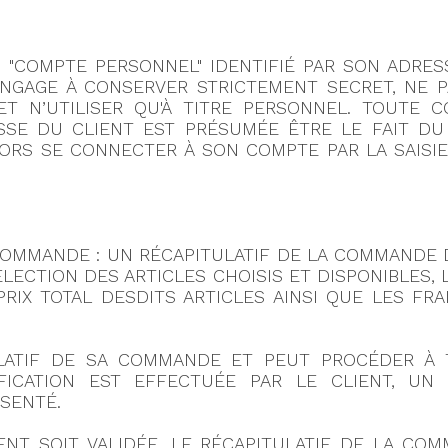
N "COMPTE PERSONNEL" IDENTIFIÉ PAR SON ADR
S'ENGAGE À CONSERVER STRICTEMENT SECRET, NE 
T N’UTILISER QU'À TITRE PERSONNEL. TOUTE
SSE DU CLIENT EST PRÉSUMÉE ÊTRE LE FAIT DU 
LORS SE CONNECTER À SON COMPTE PAR LA SAISI
 COMMANDE : UN RÉCAPITULATIF DE LA COMMANDE D
ÉLECTION DES ARTICLES CHOISIS ET DISPONIBLES,
PRIX TOTAL DESDITS ARTICLES AINSI QUE LES FR
ULATIF DE SA COMMANDE ET PEUT PROCÉDER À 
FICATION EST EFFECTUÉE PAR LE CLIENT, UN
SENTÉ.
T SOIT VALIDÉE, LE RÉCAPITULATIF DE LA COM