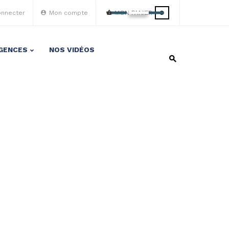
onnecter
Mon compte
MON PANIER
0
GENCES
NOS VIDÉOS